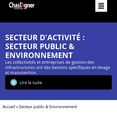
Matériels
Comment louer
Services
SECTEUR D'ACTIVITÉ :
SECTEUR PUBLIC &
Réalisations
Nos services
ENVIRONNEMENT
Occasions
Les collectivités et entreprises de gestion des
infrastructures ont des besoins spécifiques en levage
Nos agences
et manutention.
L’Entreprise
Lire la suite
Actualités
Catalogue
Contact
Accueil
»
Secteur public & Environnement