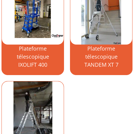
Plateforme
Plateforme
télescopique
télescopique
IXOLIFT 400
TANDEM XT 7