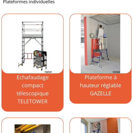
Plateformes individuelles
Echafaudage
Plateforme à
compact
hauteur réglable
télescopique
GAZELLE
TELETOWER