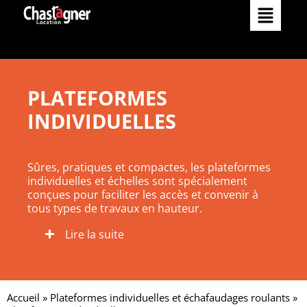
Matériels
Comment louer
Services
PLATEFORMES
INDIVIDUELLES
Réalisations
Nos services
Occasions
Sûres, pratiques et compactes, les plateformes
Nos agences
individuelles et échelles sont spécialement
L’Entreprise
conçues pour faciliter les accès et convenir à
tous types de travaux en hauteur.
Actualités
Catalogue
Lire la suite
Contact
Accueil
»
Plateformes individuelles et échafaudages roulants
»