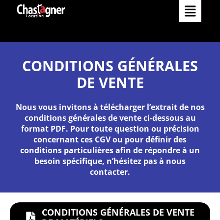
Matériels
Comment louer
Services
CONDITIONS GÉNÉRALES
DE VENTE
Réalisations
Nos services
Nous vous invitons à télécharger l’extrait de nos
Occasions
conditions générales de vente ci-dessous au
Nos agences
format PDF. Pour toute question ou précision
L’Entreprise
concernant ces CGV ou pour définir des
conditions particulières afin de répondre à un
besoin spécifique, n’hésitez pas à
nous
Actualités
Catalogue
contacter
.
Contact
CONDITIONS GÉNÉRALES DE VENTE