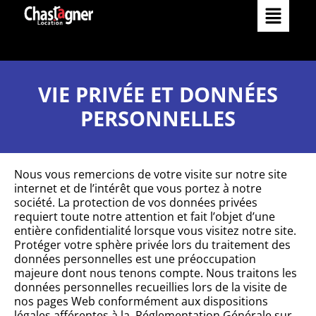
Matériels
Comment louer
Services
VIE PRIVÉE ET DONNÉES
PERSONNELLES
Réalisations
Nos services
Occasions
Nous vous remercions de votre visite sur notre site
Nos agences
internet et de l’intérêt que vous portez à notre
L’Entreprise
société. La protection de vos données privées
requiert toute notre attention et fait l’objet d’une
entière confidentialité lorsque vous visitez notre site.
Actualités
Catalogue
Protéger votre sphère privée lors du traitement des
données personnelles est une préoccupation
majeure dont nous tenons compte. Nous traitons les
Contact
données personnelles recueillies lors de la visite de
nos pages Web conformément aux dispositions
légales afférentes à la Réglementation Générale sur