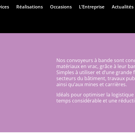
vices
Réalisations
Occasions
L’Entreprise
Actualités
Nos convoyeurs à bande sont conçu
matériaux en vrac, grâce à leur b
Simples à utiliser et d’une grande f
secteurs du bâtiment, travaux pub
ainsi qu’aux mines et carrières.
Idéals pour optimiser la logistique
temps considérable et une réducti