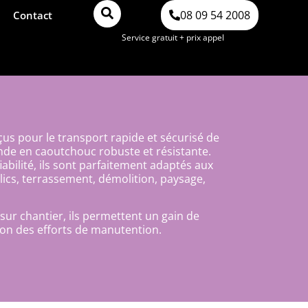
08 09 54 2008
Contact
Service gratuit + prix appel
s pour le transport rapide et sécurisé de
ande en caoutchouc robuste et résistante.
iabilité, ils sont parfaitement adaptés aux
lics, terrassement, démolition, paysage,
 sur chantier, ils permettent un gain de
on des efforts de manutention.