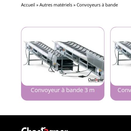
Accueil
»
Autres matériels
»
Convoyeurs à bande
Convoyeur à bande 3 m
Conv