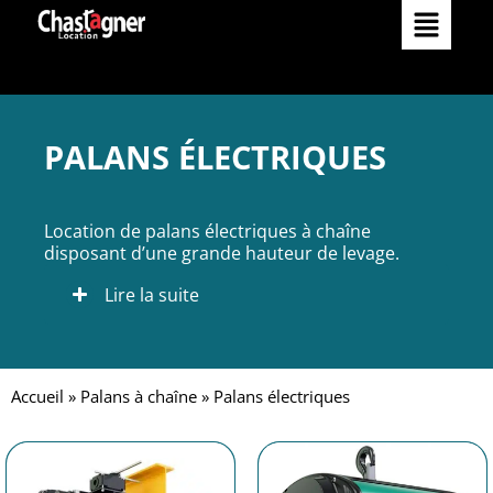
Matériels
Comment louer
Services
PALANS ÉLECTRIQUES
Nos services
Réalisations
Location de palans électriques à chaîne
Occasions
disposant d’une grande hauteur de levage.
Nos agences
Lire la suite
L’Entreprise
Catalogue
Actualités
Accueil
»
Palans à chaîne
»
Palans électriques
Contact