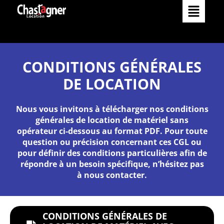
Matériels
Comment louer
Services
CONDITIONS GÉNÉRALES
DE LOCATION
Réalisations
Nos services
Nous vous invitons à télécharger nos conditions
Occasions
générales de location de matériel sans
Nos agences
opérateur ci-dessous au format PDF. Pour toute
L’Entreprise
question ou précision concernant ces CGL ou
pour définir des conditions particulières afin de
répondre à un besoin spécifique, n’hésitez pas
Actualités
Catalogue
à
nous contacter
.
Contact
CONDITIONS GÉNÉRALES DE