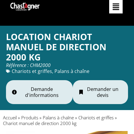
Matériels
Services
LOCATION CHARIOT
MANUEL DE DIRECTION
Réalisations
2000 KG
Référence : CHM2000
Occasions
Chariots et griffes
,
Palans à chaîne
L’Entreprise
Demande
Demander un
d'informations
devis
Actualités
Contact
Accueil
»
Produits
»
Palans à chaîne
»
Chariots et griffes
»
Chariot manuel de direction 2000 kg