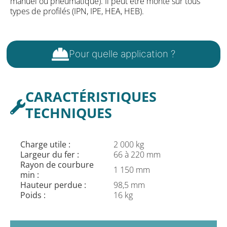
manuel ou pneumatique). Il peut être monté sur tous
types de profilés (IPN, IPE, HEA, HEB).
Pour quelle application ?
CARACTÉRISTIQUES
TECHNIQUES
Charge utile :
2 000 kg
Largeur du fer :
66 à 220 mm
Rayon de courbure
1 150 mm
min :
Hauteur perdue :
98,5 mm
Poids :
16 kg