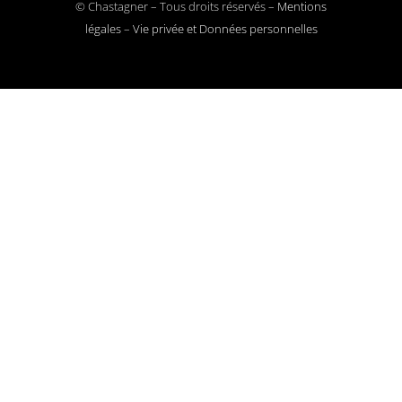
© Chastagner – Tous droits réservés –
Mentions
légales
–
Vie privée et Données personnelles