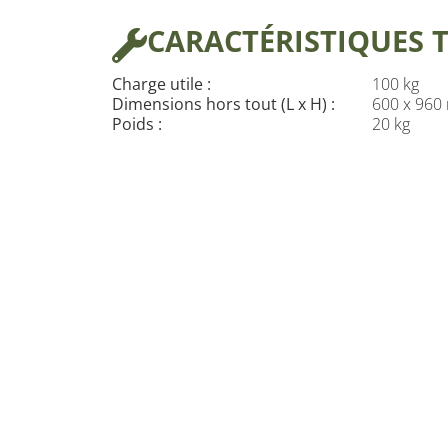
CARACTÉRISTIQUES 
Charge utile :
100 kg
Dimensions hors tout (L x H) :
600 x 96
Poids :
20 kg