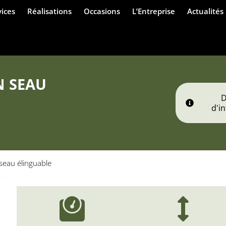
vices
Réalisations
Occasions
L’Entreprise
Actualités
N SEAU
d'i
seau élinguable