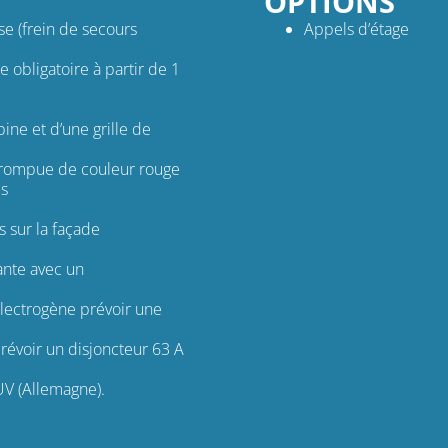
OPTIONS
se (frein de secours
Appels d’étage
 obligatoire à partir de 1
ine et d’une grille de
errompue de couleur rouge
es
s sur la façade
sante avec un
électrogène prévoir une
révoir un disjoncteur 63 A
UV (Allemagne).