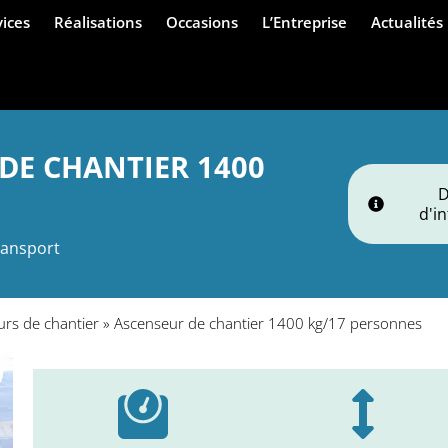
vices
Réalisations
Occasions
L’Entreprise
Actualités
DE CHANTIER 1400
d'i
ransport
rs de chantier
»
Ascenseur de chantier 1400 kg/17 personnes