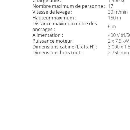
Charge utile :
1 400 kg
Nombre maximum de personne :
17
Vitesse de levage :
30 m/min
Hauteur maximum :
150 m
Distance maximum entre des
6 m
ancrages :
Alimentation :
400 V tri/
Puissance moteur :
2 x 7,5 kW
Dimensions cabine (L x l x H) :
3 000 x 1
Dimensions hors tout :
2 750 mm