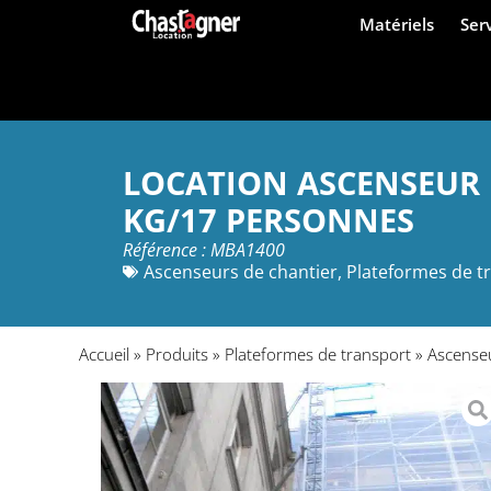
Matériels
Ser
LOCATION ASCENSEUR 
KG/17 PERSONNES
Référence : MBA1400
Ascenseurs de chantier
,
Plateformes de t
Accueil
»
Produits
»
Plateformes de transport
»
Ascenseu