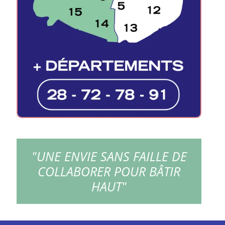
"UNE ENVIE SANS FAILLE DE
COLLABORER POUR BÂTIR
HAUT"