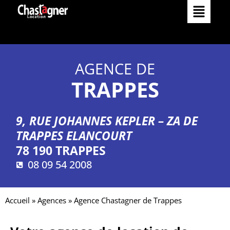
Matériels
Comment louer
Services
AGENCE DE
TRAPPES
Réalisations
Nos services
Occasions
9, RUE JOHANNES KEPLER –
ZA DE
TRAPPES ELANCOURT
Nos agences
L’Entreprise
78 190 TRAPPES
08 09 54 2008
Actualités
Catalogue
Accueil
»
Agences
»
Agence Chastagner de Trappes
Contact